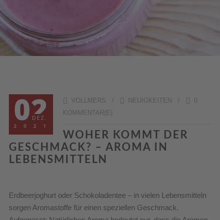
02
VOLLMERS /
NEUIGKEITEN
/
0
KOMMENTAR(E)
DEZ.
2021
WOHER KOMMT DER
GESCHMACK? – AROMA IN
LEBENSMITTELN
Erdbeerjoghurt oder Schokoladentee – in vielen Lebensmitteln
sorgen Aromastoffe für einen speziellen Geschmack.
Aufgepasst: Natürliches Aroma bedeutet nur, dass die Aromen