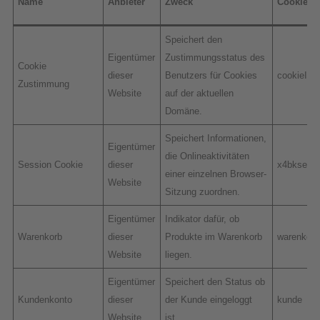
Name
Anbieter
Zweck
Cookie 
Speichert den
Eigentümer
Zustimmungsstatus des
Cookie
dieser
Benutzers für Cookies
cookieInf
Zustimmung
Website
auf der aktuellen
Domäne.
Speichert Informationen,
Eigentümer
die Onlineaktivitäten
Session Cookie
dieser
x4bksess
einer einzelnen Browser-
Website
Sitzung zuordnen.
Eigentümer
Indikator dafür, ob
Warenkorb
dieser
Produkte im Warenkorb
warenkorb
Website
liegen.
Eigentümer
Speichert den Status ob
Kundenkonto
dieser
der Kunde eingeloggt
kunde
Website
ist.