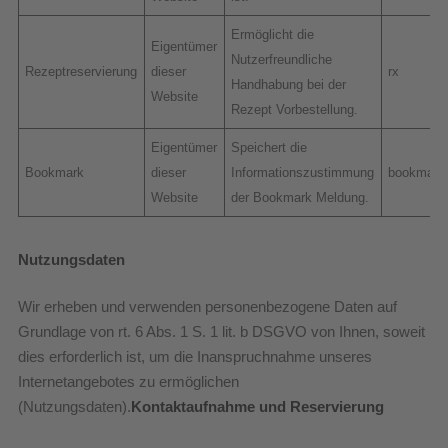
Ermöglicht die
Eigentümer
Nutzerfreundliche
Rezeptreservierung
dieser
rx
Handhabung bei der
Website
Rezept Vorbestellung.
Eigentümer
Speichert die
Bookmark
dieser
Informationszustimmung
bookmark
Website
der Bookmark Meldung.
Nutzungsdaten
Wir erheben und verwenden personenbezogene Daten auf
Grundlage von rt. 6 Abs. 1 S. 1 lit. b DSGVO von Ihnen, soweit
dies erforderlich ist, um die Inanspruchnahme unseres
Internetangebotes zu ermöglichen
(Nutzungsdaten).
Kontaktaufnahme und Reservierung