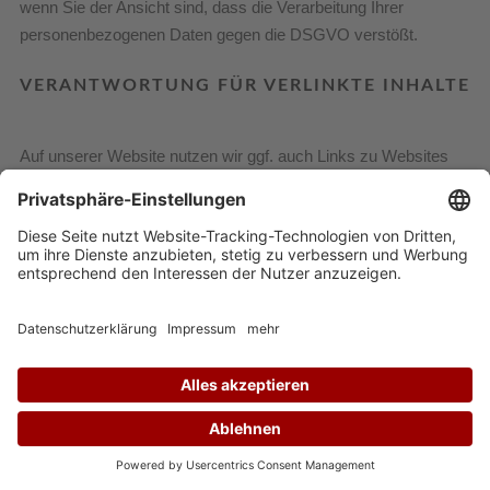
wenn Sie der Ansicht sind, dass die Verarbeitung Ihrer
personenbezogenen Daten gegen die DSGVO verstößt.
VERANTWORTUNG FÜR VERLINKTE INHALTE
Auf unserer Website nutzen wir ggf. auch Links zu Websites
anderer Anbieter. Insoweit gilt diese Datenschutzerklärung
nicht. Sofern bei der Nutzung der Websites dieser anderen
Anbieter eine Erhebung, Verarbeitung oder Nutzung
personenbezogener Daten erfolgt, so beachten Sie bitte die
Hinweise zum Datenschutz der jeweiligen Anbieter. Für deren
Datenschutzhandhabung sind wir nicht verantwortlich.
WEITERGABE PERSONENBEZOGENER DATEN
AN DRITTE
Ihre personenbezogenen Daten werden ausschließlich auf