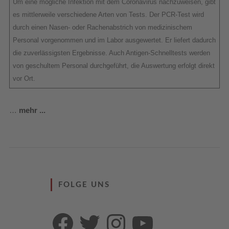
Um eine mögliche Infektion mit dem Coronavirus nachzuweisen, gibt
es mittlerweile verschiedene Arten von Tests. Der PCR-Test wird
durch einen Nasen- oder Rachenabstrich von medizinischem
Personal vorgenommen und im Labor ausgewertet. Er liefert dadurch
die zuverlässigsten Ergebnisse. Auch Antigen-Schnelltests werden
von geschultem Personal durchgeführt, die Auswertung erfolgt direkt
vor Ort.
…
mehr ...
FOLGE UNS
Facebook
Twitter
Instagram
YouTube