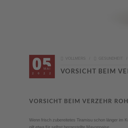
05
VOLLMERS /
GESUNDHEIT
MAI
VORSICHT BEIM V
2022
VORSICHT BEIM VERZEHR ROH
Wenn frisch zubereitetes Tiramisu schon länger im Kü
gilt etwa für selbst hergestellte Mayonnaise.