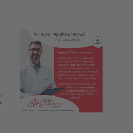
R
N
N