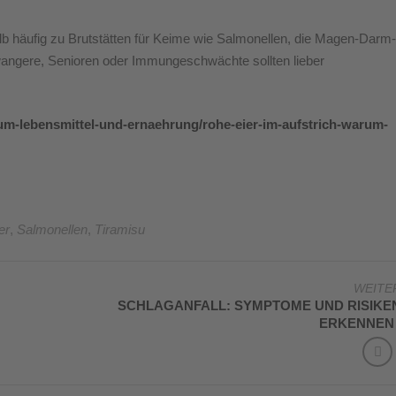
lb häufig zu Brutstätten für Keime wie Salmonellen, die Magen-Darm-
wangere, Senioren oder Immungeschwächte sollten lieber
rum-lebensmittel-und-ernaehrung/rohe-eier-im-aufstrich-warum-
er
,
Salmonellen
,
Tiramisu
WEITE
SCHLAGANFALL: SYMPTOME UND RISIKE
ERKENNE