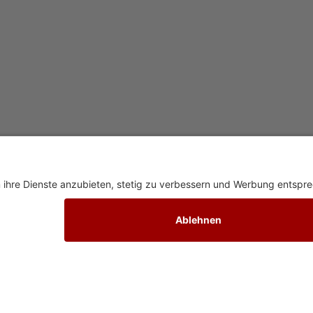
R APODIMA
FOLGE UNS
Facebook
Twitter
Instagram
YouTube
ssum