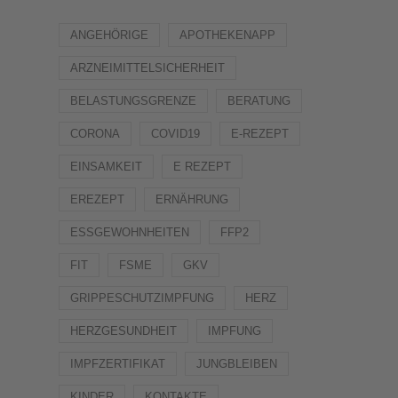
ANGEHÖRIGE
APOTHEKENAPP
ARZNEIMITTELSICHERHEIT
BELASTUNGSGRENZE
BERATUNG
CORONA
COVID19
E-REZEPT
EINSAMKEIT
E REZEPT
EREZEPT
ERNÄHRUNG
ESSGEWOHNHEITEN
FFP2
FIT
FSME
GKV
GRIPPESCHUTZIMPFUNG
HERZ
HERZGESUNDHEIT
IMPFUNG
IMPFZERTIFIKAT
JUNGBLEIBEN
KINDER
KONTAKTE