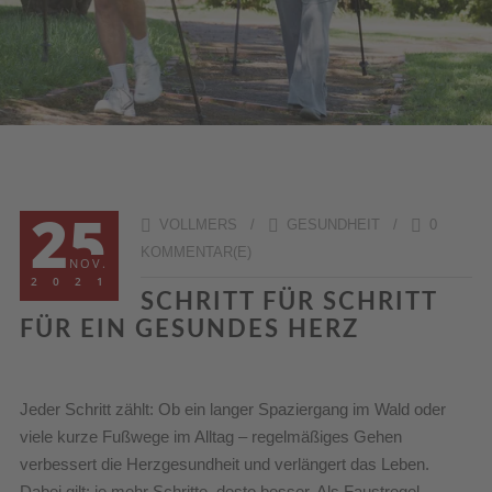
25
VOLLMERS /
GESUNDHEIT
/
0
KOMMENTAR(E)
NOV.
2021
SCHRITT FÜR SCHRITT
FÜR EIN GESUNDES HERZ
Jeder Schritt zählt: Ob ein langer Spaziergang im Wald oder
viele kurze Fußwege im Alltag – regelmäßiges Gehen
verbessert die Herzgesundheit und verlängert das Leben.
Dabei gilt: je mehr Schritte, desto besser. Als Faustregel