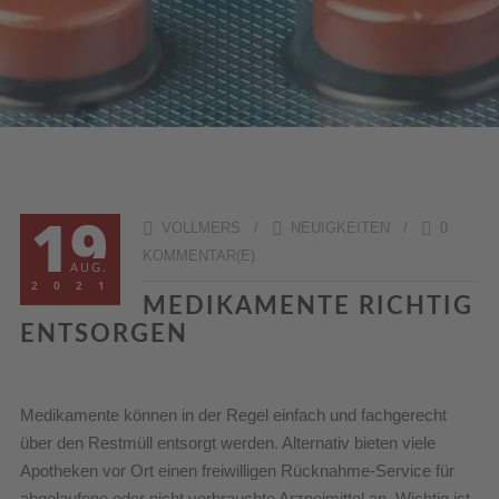
19
VOLLMERS /
NEUIGKEITEN
/
0
KOMMENTAR(E)
AUG.
2021
MEDIKAMENTE RICHTIG
ENTSORGEN
Medikamente können in der Regel einfach und fachgerecht
über den Restmüll entsorgt werden. Alternativ bieten viele
Apotheken vor Ort einen freiwilligen Rücknahme-Service für
abgelaufene oder nicht verbrauchte Arzneimittel an. Wichtig ist,