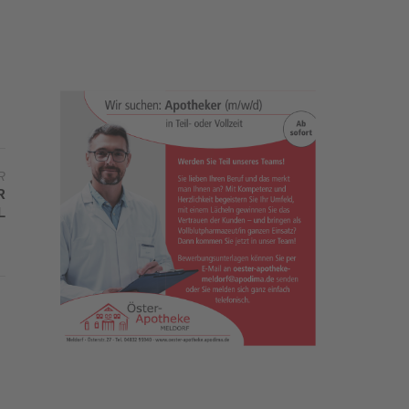
R
R
L