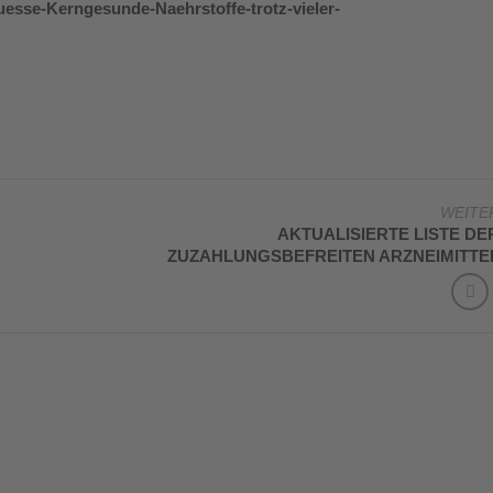
uesse-Kerngesunde-Naehrstoffe-trotz-vieler-
WEITE
AKTUALISIERTE LISTE DE
ZUZAHLUNGSBEFREITEN ARZNEIMITTE