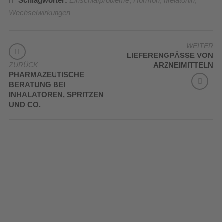
Schlagwörter:
Einschlafprobleme
,
Hormon
,
Melatonin
,
Wechselwirkungen
BEITRAGSNAVIGATION
WEITER
LIEFERENGPÄSSE VON
ZURÜCK
ARZNEIMITTELN
PHARMAZEUTISCHE
BERATUNG BEI
INHALATOREN, SPRITZEN
UND CO.